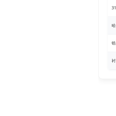
3
哈
锆
衬