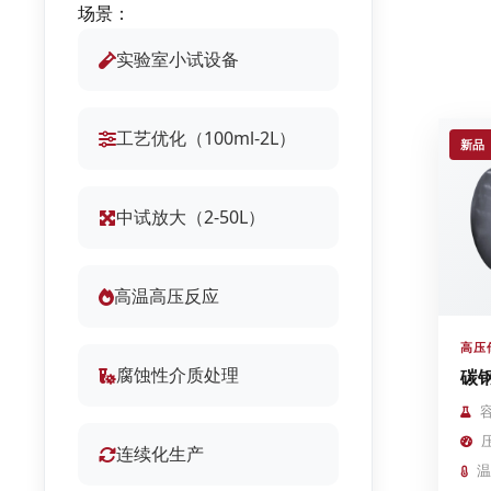
场景：
实验室小试设备
工艺优化（100ml-2L）
新品
中试放大（2-50L）
高温高压反应
高压
腐蚀性介质处理
碳
容
连续化生产
温